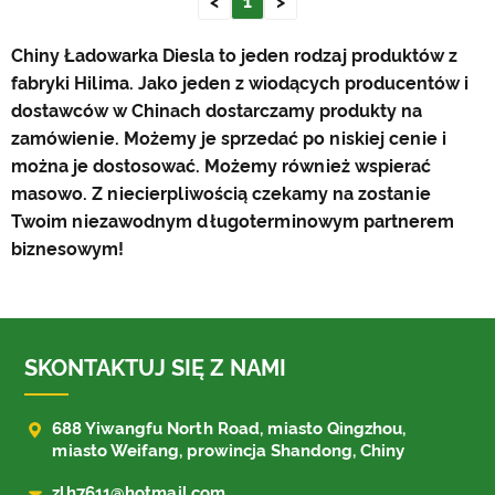
<
1
>
Chiny Ładowarka Diesla to jeden rodzaj produktów z
fabryki Hilima. Jako jeden z wiodących producentów i
dostawców w Chinach dostarczamy produkty na
zamówienie. Możemy je sprzedać po niskiej cenie i
można je dostosować. Możemy również wspierać
masowo. Z niecierpliwością czekamy na zostanie
Twoim niezawodnym długoterminowym partnerem
biznesowym!
SKONTAKTUJ SIĘ Z NAMI

688 Yiwangfu North Road, miasto Qingzhou,
miasto Weifang, prowincja Shandong, Chiny

zlh7611@hotmail.com