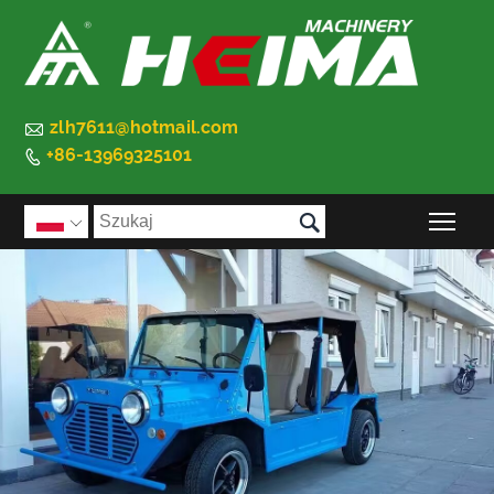

zlh7611@hotmail.com
+86-13969325101


Prz
