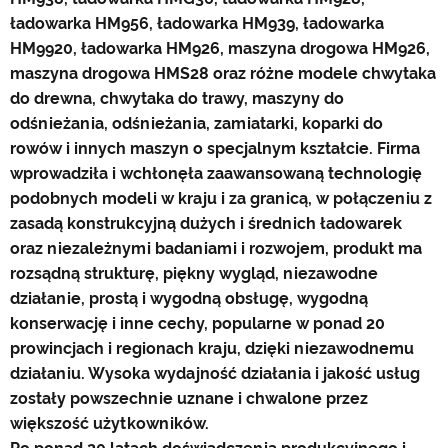
ładowarka HM956, ładowarka HM939, ładowarka
HM9920, ładowarka HM926, maszyna drogowa HM926,
maszyna drogowa HMS28 oraz różne modele chwytaka
do drewna, chwytaka do trawy, maszyny do
odśnieżania, odśnieżania, zamiatarki, koparki do
rowów i innych maszyn o specjalnym kształcie. Firma
wprowadziła i wchłonęła zaawansowaną technologię
podobnych modeli w kraju i za granicą, w połączeniu z
zasadą konstrukcyjną dużych i średnich ładowarek
oraz niezależnymi badaniami i rozwojem, produkt ma
rozsądną strukturę, piękny wygląd, niezawodne
działanie, prostą i wygodną obsługę, wygodną
konserwację i inne cechy, popularne w ponad 20
prowincjach i regionach kraju, dzięki niezawodnemu
działaniu. Wysoka wydajność działania i jakość usług
zostały powszechnie uznane i chwalone przez
większość użytkowników.