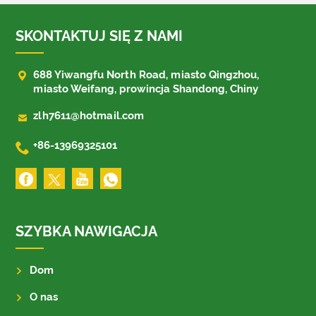
SKONTAKTUJ SIĘ Z NAMI

688 Yiwangfu North Road, miasto Qingzhou,
miasto Weifang, prowincja Shandong, Chiny

zlh7611@hotmail.com

+86-13969325101
SZYBKA NAWIGACJA
Dom
O nas