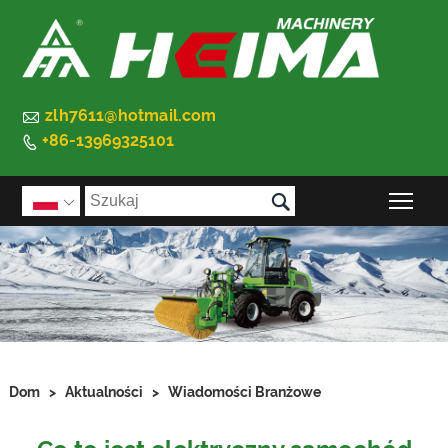

zlh7611@hotmail.com
+86-13969325101


Prz

Dom
>
Aktualności
>
Wiadomości Branżowe