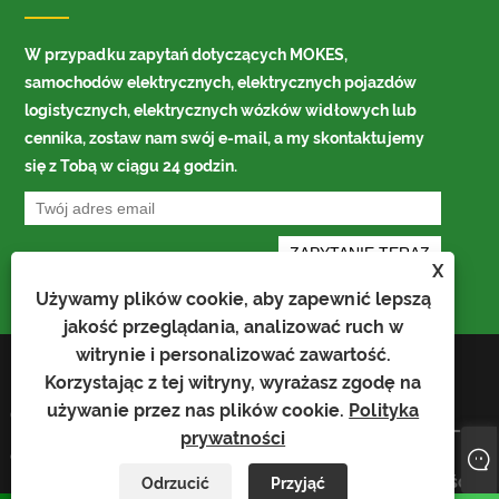
W przypadku zapytań dotyczących MOKES,
samochodów elektrycznych, elektrycznych pojazdów
logistycznych, elektrycznych wózków widłowych lub
cennika, zostaw nam swój e-mail, a my skontaktujemy
się z Tobą w ciągu 24 godzin.
X
Używamy plików cookie, aby zapewnić lepszą
jakość przeglądania, analizować ruch w
witrynie i personalizować zawartość.
Links
Korzystając z tej witryny, wyrażasz zgodę na
Prawa autorskie © 2022 Shandong Heima
Sitemap
używanie przez nas plików cookie.
Polityka
Construction Machinery Co. LTD —
RSS
XML
Elektryczny wózek widłowy, Samochód
prywatności
Polityka
elektryczny — Wszelkie prawa zastrzeżone.
prywatności
Odrzucić
Przyjąć