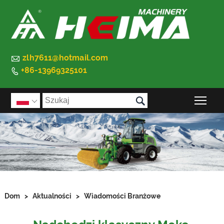

zlh7611@hotmail.com
+86-13969325101


Prz

Dom
>
Aktualności
>
Wiadomości Branżowe