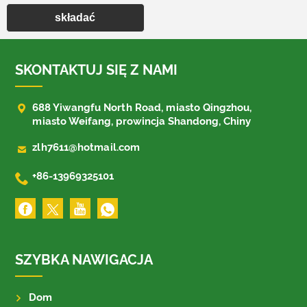
składać
SKONTAKTUJ SIĘ Z NAMI

688 Yiwangfu North Road, miasto Qingzhou,
miasto Weifang, prowincja Shandong, Chiny

zlh7611@hotmail.com

+86-13969325101
SZYBKA NAWIGACJA
Dom