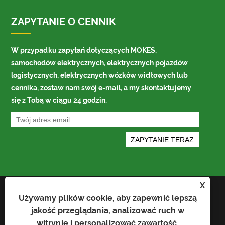
ZAPYTANIE O CENNIK
W przypadku zapytań dotyczących MOKES,
samochodów elektrycznych, elektrycznych pojazdów
logistycznych, elektrycznych wózków widłowych lub
cennika, zostaw nam swój e-mail, a my skontaktujemy
się z Tobą w ciągu 24 godzin.
X
Links
Używamy plików cookie, aby zapewnić lepszą
Prawa autorskie © 2022 Shandong Heima
Sitemap
jakość przeglądania, analizować ruch w
Construction Machinery Co. LTD —
RSS
XML
Elektryczny wózek widłowy, Samochód
witrynie i personalizować zawartość.