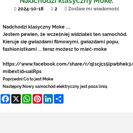
Nadchodzi klasyczny Moke.
2024-10-18
2
Zostaw mi wiadomość
Nadchodzi klasyczny Moke ....
Jestem pewien, że wcześniej widziałeś ten samochód.
Kieruje się gwiazdami filmowymi, gwiazdami popu,
fashionistkami ... teraz możesz to mieć-moke
https://www.facebook.com/share/r/qlscjcs5lpwbhek3
mibextid=ualRps
Poprzedni:
Co to jest Moke
Następny:
Nowy samochód elektryczny jest poza linią
Facebook
X
WhatsApp
Pinterest
LinkedIn
Share